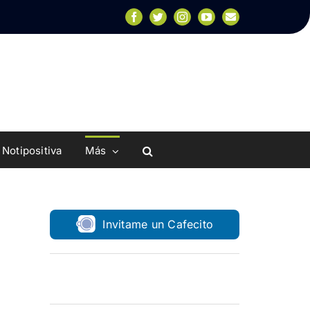
Facebook
Twitter
Instagram
YouTube
Email
Notipositiva
Más
Invitame un Cafecito