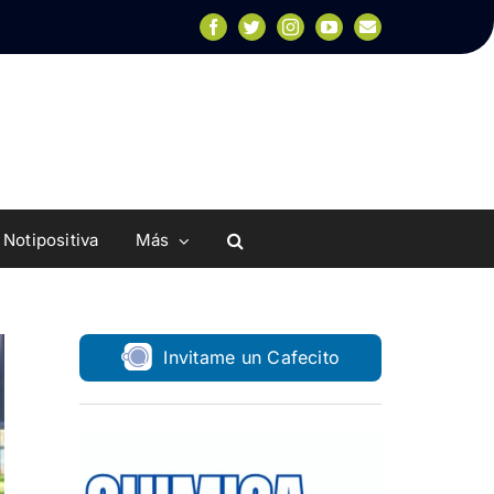
Facebook
Twitter
Instagram
YouTube
Email
Notipositiva
Más
Invitame un Cafecito