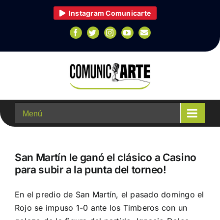
Skip
Instagram Comunicarte
|
to
content
Facebook
Twitter
Instagram
YouTube
Email
Go to...
San Martín le ganó el clásico a Casino
para subir a la punta del torneo!
En el predio de San Martín, el pasado domingo el
Rojo se impuso 1-0 ante los Timberos con un