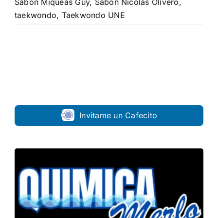
Sabon Miqueas Guy
,
Sabon Nicolas Olivero
,
taekwondo
,
Taekwondo UNE
Invitame un Cafecito